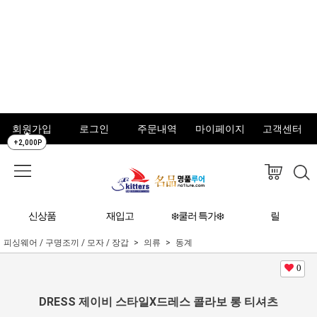
회원가입
로그인
주문내역
마이페이지
고객센터
+2,000P
신상품
재입고
❄️쿨러 특가❄️
릴
피싱웨어 / 구명조끼 / 모자 / 장갑
의류
동계
0
DRESS 제이비 스타일X드레스 콜라보 롱 티셔츠