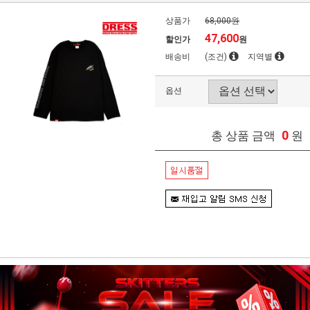
상품가
68,000원
47,600
할인가
원
배송비
(조건)
지역별
옵션
0
총 상품 금액
원