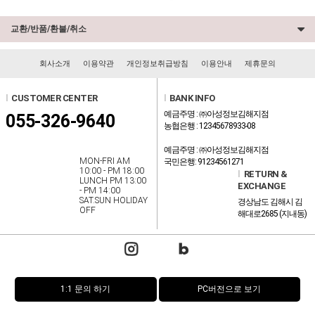
교환/반품/환불/취소
회사소개
이용약관
개인정보취급방침
이용안내
제휴문의
l
CUSTOMER CENTER
l
BANK INFO
예금주명 : ㈜아성정보김해지점
055-326-9640
농협은행 : 12345678933-08
예금주명 : ㈜아성정보김해지점
MON-FRI AM
국민은행: 91234561271
10:00 - PM 18:00
l
RETURN &
LUNCH PM 13:00
EXCHANGE
- PM 14:00
SAT.SUN HOLIDAY
경상남도 김해시 김
OFF
해대로2685 (지내동)
1:1 문의 하기
PC버전으로 보기