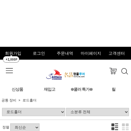
회원가입
로그인
주문내역
마이페이지
고객센터
+2,000P
신상품
재입고
❄️쿨러 특가❄️
릴
공통 장비
로드홀더
정렬