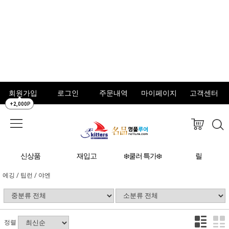
회원가입
로그인
주문내역
마이페이지
고객센터
+2,000P
신상품
재입고
❄️쿨러 특가❄️
릴
에깅 / 팁런 / 야엔
정렬