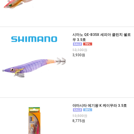
시마노 QE-B35X 세피아 클린치 쉘로
우 3.5호
13,100원
3,930원
야마시타 에기왕 K 케이무라 3.5호
13,500원
8,775원