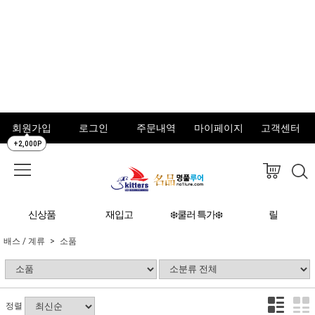
회원가입
로그인
주문내역
마이페이지
고객센터
+2,000P
신상품
재입고
❄️쿨러 특가❄️
릴
배스 / 계류
소품
정렬