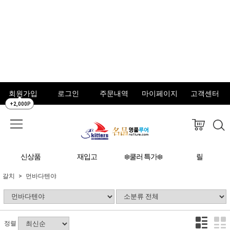
회원가입
로그인
주문내역
마이페이지
고객센터
+2,000P
신상품
재입고
❄️쿨러 특가❄️
릴
갈치
먼바다텐야
정렬