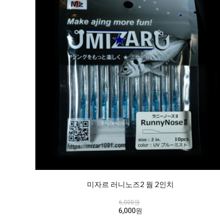
미자르 러니노즈2 웜 2인치
6,000원
6,000원