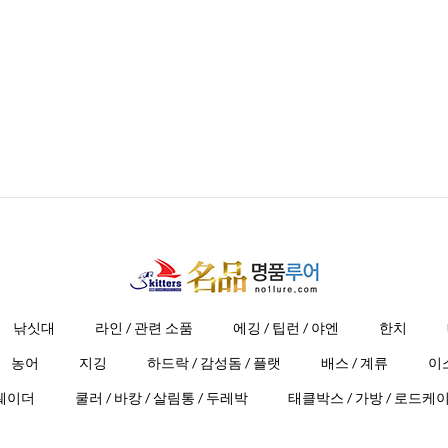
낚싯대
라인 / 관련 소품
에깅 / 팁런 / 야엔
한치
농어
지깅
하드락 / 감성돔 / 플랫
배스 / 계류
이
 웨이더
쿨러 / 바캉 / 살림통 / 두레박
태클박스 / 가방 / 로드케