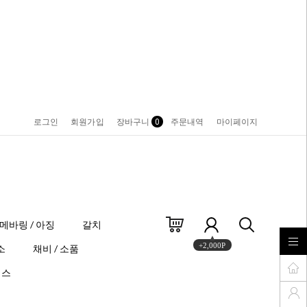
로그인
회원가입
장바구니
0
주문내역
마이페이지
메바링 / 아징
갈치
+2,000P
소
채비 / 소품
이스