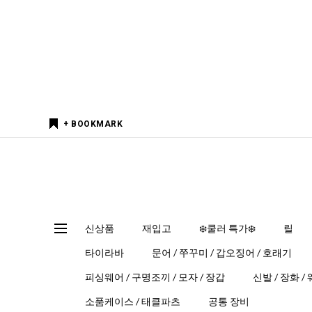
+ BOOKMARK
신상품
재입고
❄️쿨러 특가❄️
릴
타이라바
문어 / 쭈꾸미 / 갑오징어 / 호래기
피싱웨어 / 구명조끼 / 모자 / 장갑
신발 / 장화 /
소품케이스 / 태클파츠
공통 장비