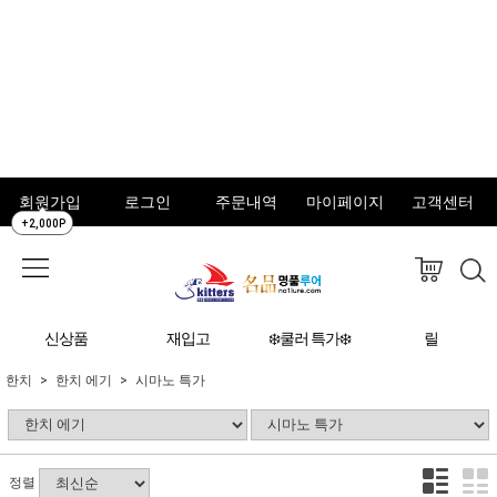
회원가입
로그인
주문내역
마이페이지
고객센터
+2,000P
신상품
재입고
❄️쿨러 특가❄️
릴
한치
한치 에기
시마노 특가
정렬