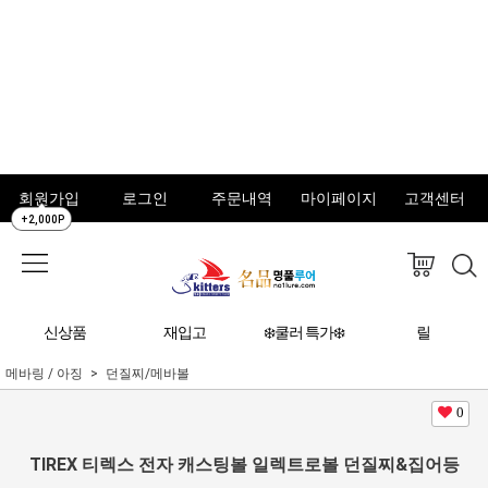
회원가입
로그인
주문내역
마이페이지
고객센터
+2,000P
신상품
재입고
❄️쿨러 특가❄️
릴
메바링 / 아징
던질찌/메바볼
0
TIREX 티렉스 전자 캐스팅볼 일렉트로볼 던질찌&집어등