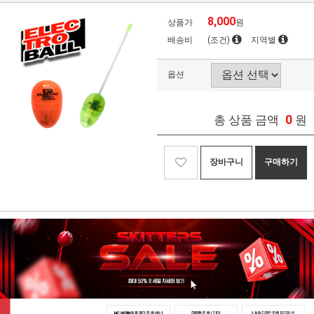
8,000
상품가
원
배송비
(조건)
지역별
옵션
0
총 상품 금액
원
장바구니
구매하기