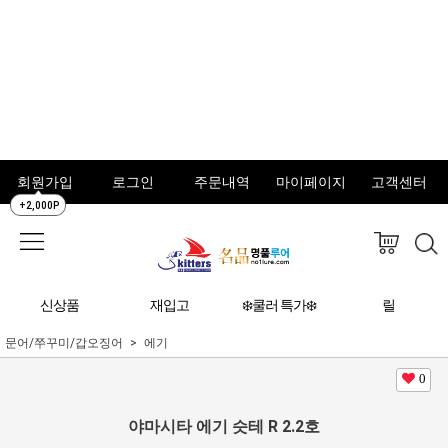
회원가입
로그인
주문내역
마이페이지
고객센터
+2,000P
신상품
재입고
❄️쿨러 특가❄️
릴
문어/쭈꾸미/갑오징어
에기
0
야마시타 에기 슷테 R 2.2호