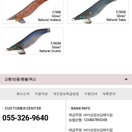
교환/반품/환불/취소
회사소개
이용약관
개인정보취급방침
이용안내
제휴문의
l
CUSTOMER CENTER
l
BANK INFO
예금주명 : ㈜아성정보김해지점
055-326-9640
농협은행 : 12345678933-08
예금주명 : ㈜아성정보김해지점