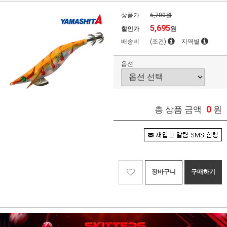
상품가
6,700원
5,695
할인가
원
배송비
(조건)
지역별
옵션
0
총 상품 금액
원
장바구니
구매하기