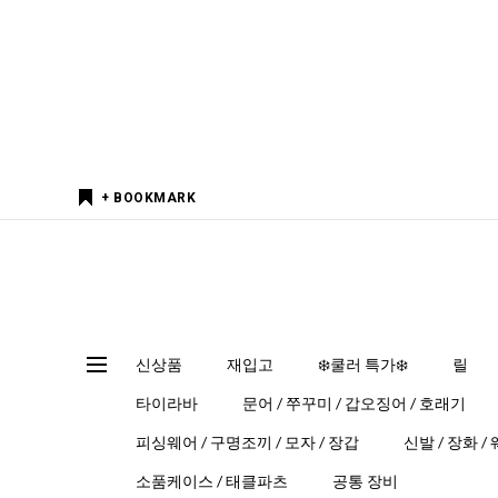
+ BOOKMARK
신상품
재입고
❄️쿨러 특가❄️
릴
타이라바
문어 / 쭈꾸미 / 갑오징어 / 호래기
피싱웨어 / 구명조끼 / 모자 / 장갑
신발 / 장화 /
소품케이스 / 태클파츠
공통 장비