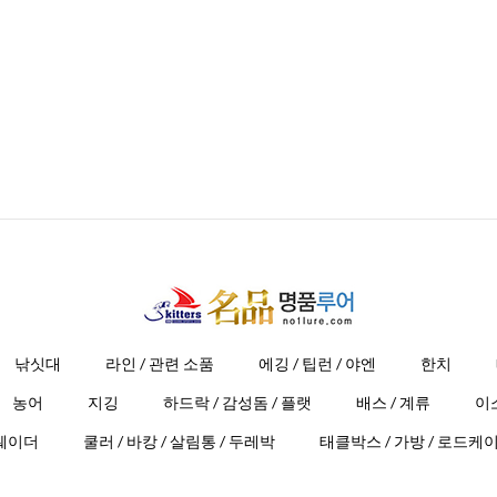
낚싯대
라인 / 관련 소품
에깅 / 팁런 / 야엔
한치
농어
지깅
하드락 / 감성돔 / 플랫
배스 / 계류
이
 웨이더
쿨러 / 바캉 / 살림통 / 두레박
태클박스 / 가방 / 로드케