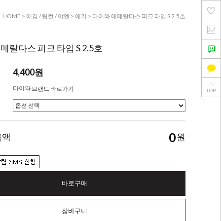
HOME
>
에깅 / 팁런 / 야엔
>
에기
> 다이와 에메랄다스 피크 타입 S 2.5호
메랄다스 피크 타입 S 2.5호
4,400원
다이와
브랜드 바로가기
0
금액
원
바로구매
장바구니