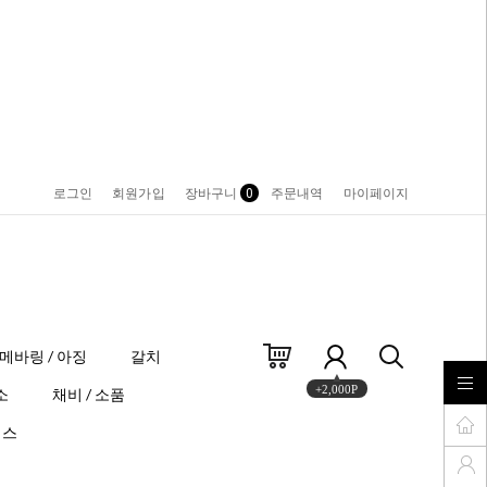
로그인
회원가입
장바구니
0
주문내역
마이페이지
메바링 / 아징
갈치
+2,000P
소
채비 / 소품
이스