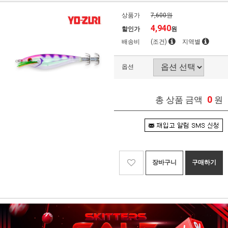
상품가
7,600원
4,940
할인가
원
배송비
(조건)
지역별
옵션
0
총 상품 금액
원
장바구니
구매하기