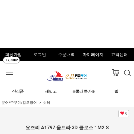
회원가입
로그인
주문내역
마이페이지
고객센터
+2,000P
신상품
재입고
❄️쿨러 특가❄️
릴
문어/쭈꾸미/갑오징어
슷테
0
요즈리 A1797 울트라 3D 클로스™ M2 S