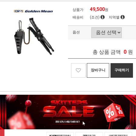
49,500
상품가
원
배송비
(조건)
지역별
옵션
0
총 상품 금액
원
장바구니
구매하기