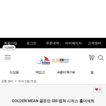
회원가입
로그인
주문내역
마이페이지
고객센터
+2,000P
신상품
재입고
❄️쿨러 특가❄️
릴
공통 장비
피쉬그립/포셉
0
GOLDEN MEAN 골든민 GM 캡쳐 시저스 홀더세트