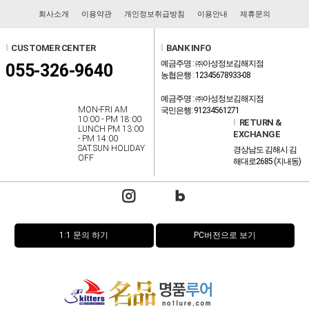
회사소개
이용약관
개인정보취급방침
이용안내
제휴문의
l
CUSTOMER CENTER
l
BANK INFO
예금주명 : ㈜아성정보김해지점
055-326-9640
농협은행 : 12345678933-08
예금주명 : ㈜아성정보김해지점
MON-FRI AM
국민은행: 91234561271
10:00 - PM 18:00
l
RETURN &
LUNCH PM 13:00
EXCHANGE
- PM 14:00
SAT.SUN HOLIDAY
경상남도 김해시 김
OFF
해대로2685 (지내동)
1:1 문의 하기
PC버전으로 보기